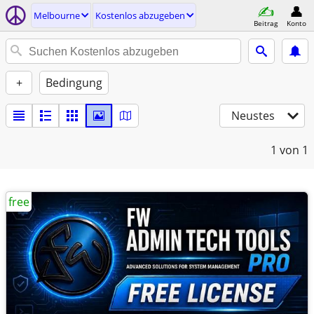
Melbourne
Kostenlos abzugeben
Beitrag
Konto
+
Bedingung
Neustes
1
von 1
free