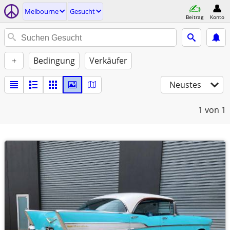
Melbourne
Gesucht
Beitrag
Konto
+
Bedingung
Verkäufer
Neustes
1
von 1