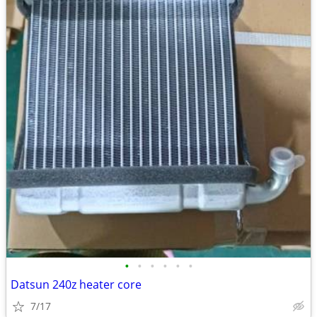
•
•
•
•
•
•
Datsun 240z heater core
7/17