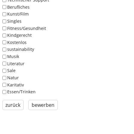
Berufliches
Kunst/Film
Singles
Fitness/Gesundheit
Kindgerecht
Kostenlos
sustainability
Musik
Literatur
Sale
Natur
Karitativ
Essen/Trinken
zurück
bewerben