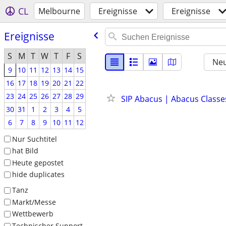
CL
Melbourne
Ereignisse
Ereignisse
Ereignisse
S
M
T
W
T
F
S
Neu
9
10
11
12
13
14
15
16
17
18
19
20
21
22
23
24
25
26
27
28
29
SIP Abacus | Abacus Classe
30
31
1
2
3
4
5
6
7
8
9
10
11
12
Nur Suchtitel
hat Bild
Heute gepostet
hide duplicates
Tanz
Markt/Messe
Wettbewerb
Technischer Support