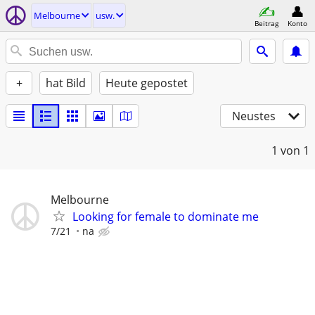
Melbourne
usw.
Beitrag
Konto
+
hat Bild
Heute gepostet
Neustes
1
von 1
Melbourne
Looking for female to dominate me
7/21
na