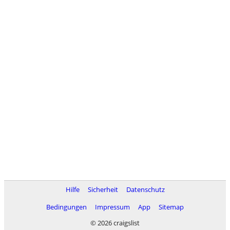
Hilfe
Sicherheit
Datenschutz
Bedingungen
Impressum
App
Sitemap
© 2026 craigslist