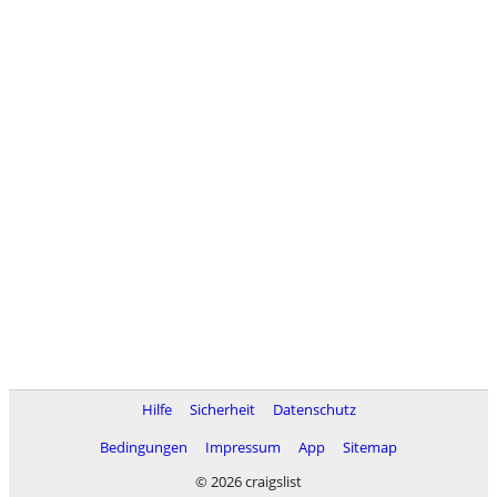
Hilfe
Sicherheit
Datenschutz
Bedingungen
Impressum
App
Sitemap
© 2026 craigslist