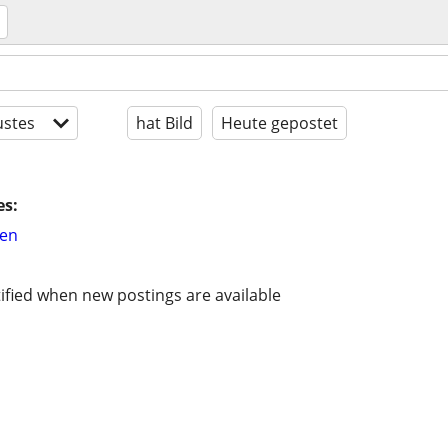
stes
hat Bild
Heute gepostet
es:
hen
ified when new postings are available