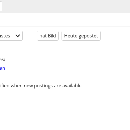
stes
hat Bild
Heute gepostet
es:
hen
ified when new postings are available