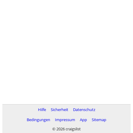
Hilfe
Sicherheit
Datenschutz
Bedingungen
Impressum
App
Sitemap
© 2026 craigslist