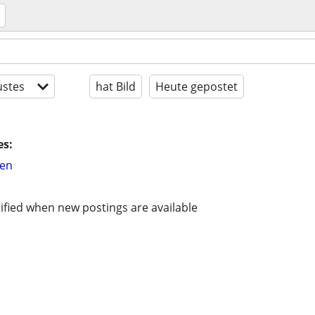
stes
hat Bild
Heute gepostet
es:
hen
ified when new postings are available