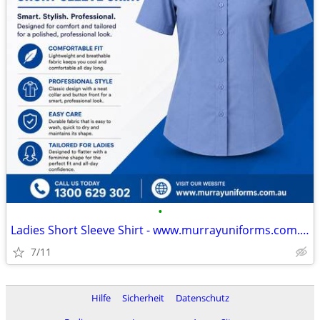
•
Ladies Short Sleeve Shirt - www.murrayuniforms.com.au
7/11
Hilfe
Sicherheit
Datenschutz