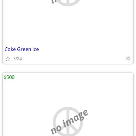
Coke Green Ice
7/24
$500
no image