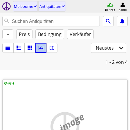
Melbourne
Antiquitäten
Beitrag
Konto
+
Preis
Bedingung
Verkäufer
Neustes
1 - 2
von 4
$999
no image