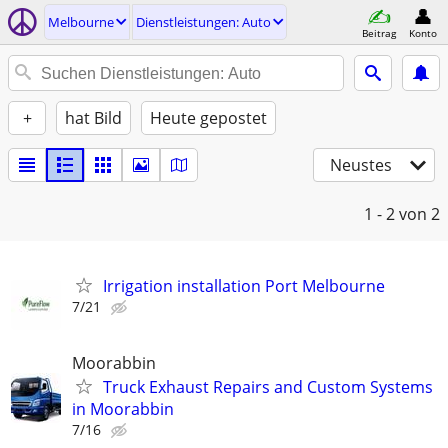
Melbourne
Dienstleistungen: Auto
Beitrag
Konto
+
hat Bild
Heute gepostet
Neustes
1 - 2
von 2
Irrigation installation Port Melbourne
7/21
Moorabbin
Truck Exhaust Repairs and Custom Systems
in Moorabbin
7/16