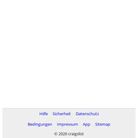
Hilfe
Sicherheit
Datenschutz
Bedingungen
Impressum
App
Sitemap
© 2026 craigslist